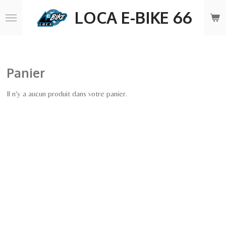
Passer
LOCA E-BIKE 66
au
contenu
principal
Panier
Il n'y a aucun produit dans votre panier.