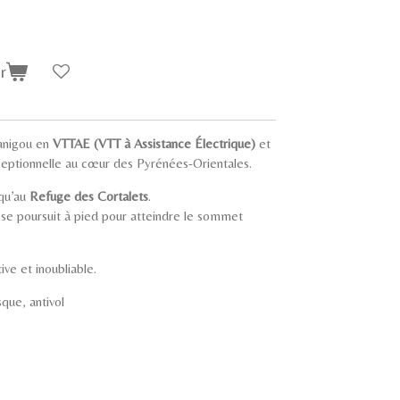
r
Canigou en
VTTAE (VTT à Assistance Électrique)
et
ceptionnelle au cœur des Pyrénées-Orientales.
squ’au
Refuge des Cortalets
.
 se poursuit à pied pour atteindre le sommet
ve et inoubliable.
que, antivol